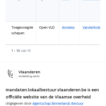
Toegevoegde
Open VLD
Annelies
Vanderlinden
schepen
Rij
1 - 10
van 10
Vlaanderen
verbeelding werkt
mandaten.lokaalbestuur.vlaanderen.be is een
officiële website van de Vlaamse overheid
Uitgegeven door
Agentschap Binnenlands Bestuur