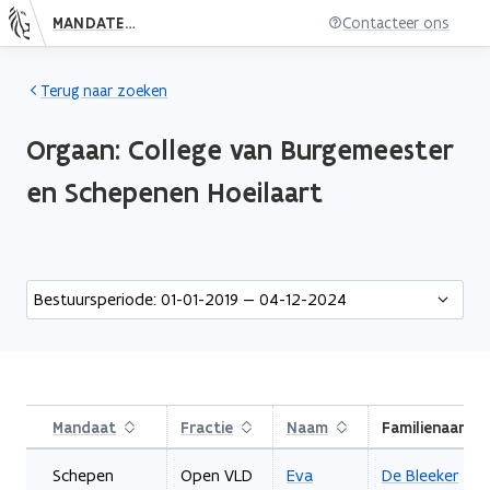
MANDATENDATABANK
Contacteer ons
Nieuwe pagina: bestuursorgaan.subject.index
Terug naar zoeken
Orgaan:
College van Burgemeester
en Schepenen Hoeilaart
http://data.lblod.info/id/mandaten/0ca88fae80f9c5aecac608267
Bestuursperiode: 01-01-2019 — 04-12-2024
Mandaat
Sorteren
Fractie
Sorteren
Naam
Sorteren
Familienaam
Af
Schepen
Open VLD
Eva
De Bleeker