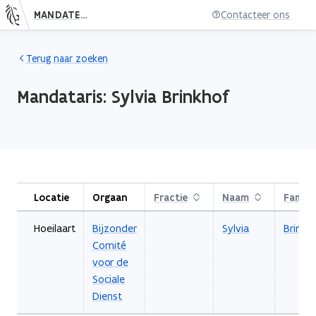
MANDATENDATABANK
Contacteer ons
Nieuwe pagina: persoon.subject.index
Terug naar zoeken
Mandataris:
Sylvia
Brinkhof
Locatie
Orgaan
Fractie
Sorteren
Naam
Sorteren
Famili
Hoeilaart
Bijzonder
Sylvia
Brinkh
Comité
voor de
Sociale
Dienst