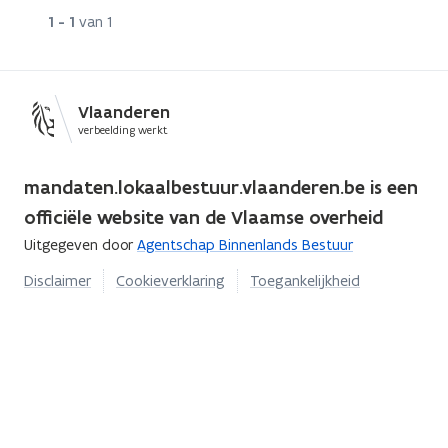
Rij
1 - 1
van 1
Vlaanderen
verbeelding werkt
mandaten.lokaalbestuur.vlaanderen.be is een
officiële website van de Vlaamse overheid
Uitgegeven door
Agentschap Binnenlands Bestuur
Disclaimer
Cookieverklaring
Toegankelijkheid