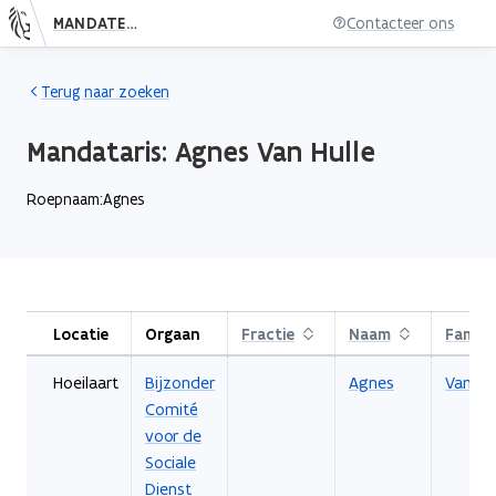
MANDATENDATABANK
Contacteer ons
Nieuwe pagina: persoon.subject.index
Terug naar zoeken
Mandataris:
Agnes
Van Hulle
Roepnaam:
Agnes
Locatie
Orgaan
Fractie
Sorteren
Naam
Sorteren
Famili
Hoeilaart
Bijzonder
Agnes
Van Hul
Comité
voor de
Sociale
Dienst