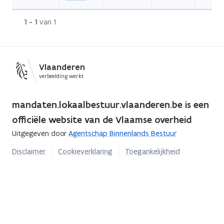
Rij
1 - 1
van 1
Vlaanderen
verbeelding werkt
mandaten.lokaalbestuur.vlaanderen.be is een
officiële website van de Vlaamse overheid
Uitgegeven door
Agentschap Binnenlands Bestuur
Disclaimer
Cookieverklaring
Toegankelijkheid