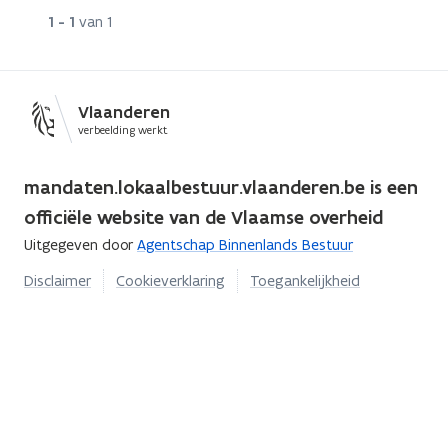
Rij
1 - 1
van 1
Vlaanderen
verbeelding werkt
mandaten.lokaalbestuur.vlaanderen.be is een
officiële website van de Vlaamse overheid
Uitgegeven door
Agentschap Binnenlands Bestuur
Disclaimer
Cookieverklaring
Toegankelijkheid