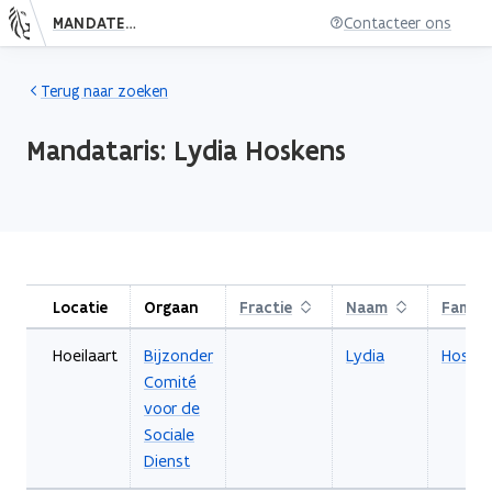
MANDATENDATABANK
Contacteer ons
Nieuwe pagina: persoon.subject.index
Terug naar zoeken
Mandataris:
Lydia
Hoskens
Locatie
Orgaan
Fractie
Sorteren
Naam
Sorteren
Famili
Hoeilaart
Bijzonder
Lydia
Hoske
Comité
voor de
Sociale
Dienst