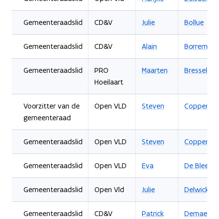
Gemeenteraadslid
CD&V
Julie
Bollue
Gemeenteraadslid
CD&V
Alain
Borreman
Gemeenteraadslid
PRO
Maarten
Bresseleer
Hoeilaart
Voorzitter van de
Open VLD
Steven
Coppens
gemeenteraad
Gemeenteraadslid
Open VLD
Steven
Coppens
Gemeenteraadslid
Open VLD
Eva
De Bleeker
Gemeenteraadslid
Open Vld
Julie
Delwick
Gemeenteraadslid
CD&V
Patrick
Demaersch