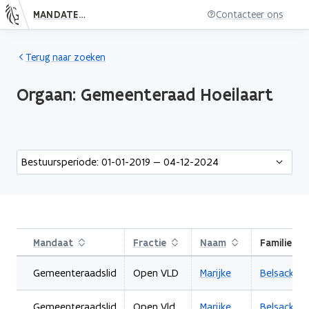
MANDATENDATABANK
Contacteer ons
Nieuwe pagina: bestuursorgaan.subject.index
Terug naar zoeken
Orgaan:
Gemeenteraad Hoeilaart
http://data.lblod.info/id/mandaten/da8eadeb0342af21c02e9c148
Bestuursperiode: 01-01-2019 — 04-12-2024
Mandaat
Sorteren
Fractie
Sorteren
Naam
Sorteren
Familiena
Gemeenteraadslid
Open VLD
Marijke
Belsack
Gemeenteraadslid
Open Vld
Marijke
Belsack