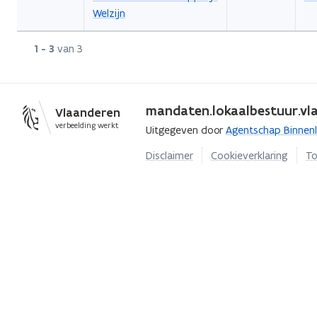
Welzijn
Rij
1 - 3
van 3
mandaten.lokaalbestuur.vlaa
Vlaanderen
verbeelding werkt
Uitgegeven door
Agentschap Binnen
Disclaimer
Cookieverklaring
To