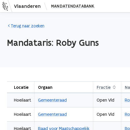
Vlaanderen
MANDATENDATABANK
Nieuwe pagina: persoon.subject.index
Terug naar zoeken
Mandataris:
Roby
Guns
Locatie
Orgaan
Fractie
Sorteren
N
Hoeilaart
Gemeenteraad
Open Vld
Ro
Hoeilaart
Gemeenteraad
Open Vld
Ro
Hoeilaart
Raad voor Maatschappelijk
Ro