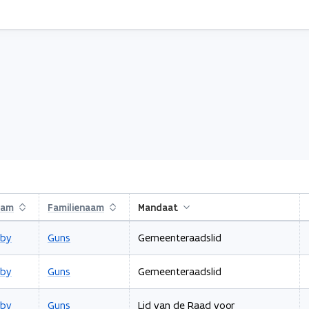
aam
Sorteren
Familienaam
Sorteren
Mandaat
Aflopend sorteren
by
Guns
Gemeenteraadslid
by
Guns
Gemeenteraadslid
by
Guns
Lid van de Raad voor