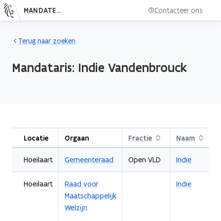
MANDATENDATABANK
Contacteer ons
Nieuwe pagina: persoon.subject.index
Terug naar zoeken
Mandataris:
Indie
Vandenbrouck
Locatie
Orgaan
Fractie
Sorteren
Naam
Sortere
Hoeilaart
Gemeenteraad
Open VLD
Indie
Hoeilaart
Raad voor
Indie
Maatschappelijk
Welzijn